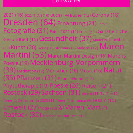
Leitwörter
Corona
(18)
2021
(16)
Buch
(14)
Bücher
(12)
Art
(10)
2022
(9)
Dresden
(64)
Ernährung
(21)
Foto
(9)
Fotografie
(31)
Ganzheitliche
Fotos 2022
(12)
Frühling
(9)
Gesundheit
(37)
Gesundheit
(15)
Krankheit
Kinder
(9)
Maren
Kunst
(20)
Malerei
(12)
(11)
Liebe
(10)
Literatur
(10)
Martini
(53)
Marens
Maren Martini Design
(16)
Mecklenburg-Vorpommern
Poesie
(19)
(39)
Natur
Menschen
(16)
Musik
(16)
Meditation
(12)
(35)
Pflanzen
(31)
Pflanzenkunde
(12)
Poesie
(26)
Reisen
(21)
Phytotherapie
(19)
Sachsen
(31)
Rostock
(29)
Seele
(11)
Tai Chi
(10)
Tessin
(15)
Teneriffa 2023
(11)
Teneriffa
(9)
Teneriffa im Januar
(9)
©Maren Martini
Umwelt
(27)
Yoga
(12)
Rostock
(32)
©Maren Martini Tessin
(10)