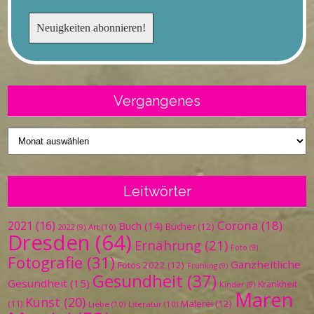
Vergangenes
Vergangenes
Leitwörter
Corona
(18)
2021
(16)
Buch
(14)
Bücher
(12)
Art
(10)
2022
(9)
Dresden
(64)
Ernährung
(21)
Foto
(9)
Fotografie
(31)
Ganzheitliche
Fotos 2022
(12)
Frühling
(9)
Gesundheit
(37)
Gesundheit
(15)
Krankheit
Kinder
(9)
Maren
Kunst
(20)
Malerei
(12)
(11)
Liebe
(10)
Literatur
(10)