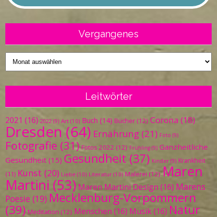
Vergangenes
Vergangenes
Leitwörter
Corona
(18)
2021
(16)
Buch
(14)
Bücher
(12)
Art
(10)
2022
(9)
Dresden
(64)
Ernährung
(21)
Foto
(9)
Fotografie
(31)
Ganzheitliche
Fotos 2022
(12)
Frühling
(9)
Gesundheit
(37)
Gesundheit
(15)
Krankheit
Kinder
(9)
Maren
Kunst
(20)
Malerei
(12)
(11)
Liebe
(10)
Literatur
(10)
Martini
(53)
Marens
Maren Martini Design
(16)
Mecklenburg-Vorpommern
Poesie
(19)
(39)
Natur
Menschen
(16)
Musik
(16)
Meditation
(12)