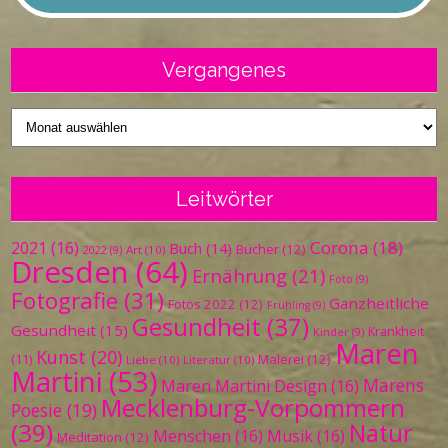
Vergangenes
Vergangenes
Leitwörter
Corona
(18)
2021
(16)
Buch
(14)
Bücher
(12)
Art
(10)
2022
(9)
Dresden
(64)
Ernährung
(21)
Foto
(9)
Fotografie
(31)
Ganzheitliche
Fotos 2022
(12)
Frühling
(9)
Gesundheit
(37)
Gesundheit
(15)
Krankheit
Kinder
(9)
Maren
Kunst
(20)
Malerei
(12)
(11)
Liebe
(10)
Literatur
(10)
Martini
(53)
Marens
Maren Martini Design
(16)
Mecklenburg-Vorpommern
Poesie
(19)
(39)
Natur
Menschen
(16)
Musik
(16)
Meditation
(12)