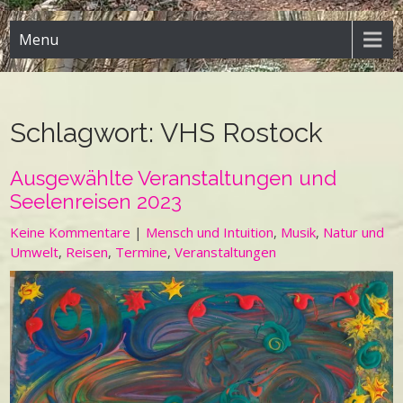
Menu
Schlagwort:
VHS Rostock
Ausgewählte Veranstaltungen und
Seelenreisen 2023
Keine Kommentare
|
Mensch und Intuition
,
Musik
,
Natur und
Umwelt
,
Reisen
,
Termine
,
Veranstaltungen