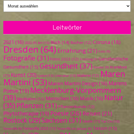
Vergangenes
Leitwörter
Corona
(18)
2021
(16)
Buch
(14)
Bücher
(12)
Art
(10)
2022
(9)
Dresden
(64)
Ernährung
(21)
Foto
(9)
Fotografie
(31)
Ganzheitliche
Fotos 2022
(12)
Frühling
(9)
Gesundheit
(37)
Gesundheit
(15)
Krankheit
Kinder
(9)
Maren
Kunst
(20)
Malerei
(12)
(11)
Liebe
(10)
Literatur
(10)
Martini
(53)
Marens
Maren Martini Design
(16)
Mecklenburg-Vorpommern
Poesie
(19)
(39)
Natur
Menschen
(16)
Musik
(16)
Meditation
(12)
(35)
Pflanzen
(31)
Pflanzenkunde
(12)
Poesie
(26)
Reisen
(21)
Phytotherapie
(19)
Sachsen
(31)
Rostock
(29)
Seele
(11)
Tai Chi
(10)
Tessin
(15)
Teneriffa 2023
(11)
Teneriffa
(9)
Teneriffa im Januar
(9)