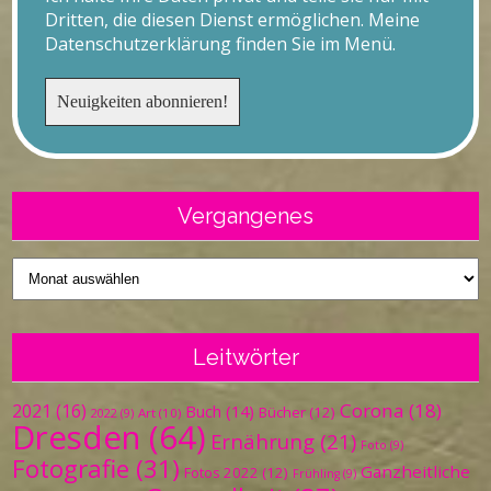
Dritten, die diesen Dienst ermöglichen. Meine
Datenschutzerklärung finden Sie im Menü.
Vergangenes
Vergangenes
Leitwörter
Corona
(18)
2021
(16)
Buch
(14)
Bücher
(12)
Art
(10)
2022
(9)
Dresden
(64)
Ernährung
(21)
Foto
(9)
Fotografie
(31)
Ganzheitliche
Fotos 2022
(12)
Frühling
(9)