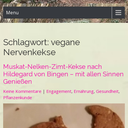
Menu
Schlagwort:
vegane
Nervenkekse
Muskat-Nelken-Zimt-Kekse nach
Hildegard von Bingen – mit allen Sinnen
Genießen
Keine Kommentare
|
Engagement
,
Ernährung
,
Gesundheit
,
Pflanzenkunde