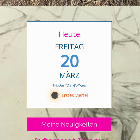
Heute
FREITAG
20
MÄRZ
Woche 12 | Wolfram
B
Erstes Viertel
Meine Neuigkeiten
Frühlingsmoment in Tessin am