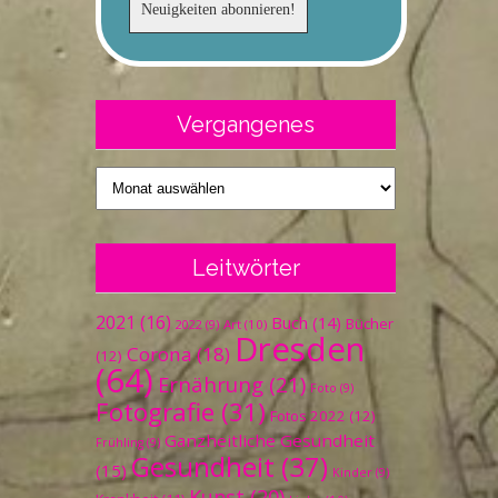
Vergangenes
Vergangenes
Leitwörter
2021
(16)
Buch
(14)
Bücher
Art
(10)
2022
(9)
Dresden
Corona
(18)
(12)
(64)
Ernährung
(21)
Foto
(9)
Fotografie
(31)
Fotos 2022
(12)
Ganzheitliche Gesundheit
Frühling
(9)
Gesundheit
(37)
(15)
Kinder
(9)
Kunst
(20)