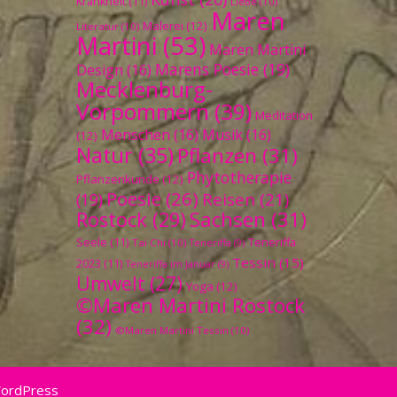
Krankheit
(11)
Liebe
(10)
Maren
Malerei
(12)
Literatur
(10)
Martini
(53)
Maren Martini
Marens Poesie
(19)
Design
(16)
Mecklenburg-
Vorpommern
(39)
Meditation
Menschen
(16)
Musik
(16)
(12)
Natur
(35)
Pflanzen
(31)
Phytotherapie
Pflanzenkunde
(12)
Poesie
(26)
Reisen
(21)
(19)
Sachsen
(31)
Rostock
(29)
Seele
(11)
Teneriffa
Tai Chi
(10)
Teneriffa
(9)
Tessin
(15)
2023
(11)
Teneriffa im Januar
(9)
Umwelt
(27)
Yoga
(12)
©Maren Martini Rostock
(32)
©Maren Martini Tessin
(10)
WordPress