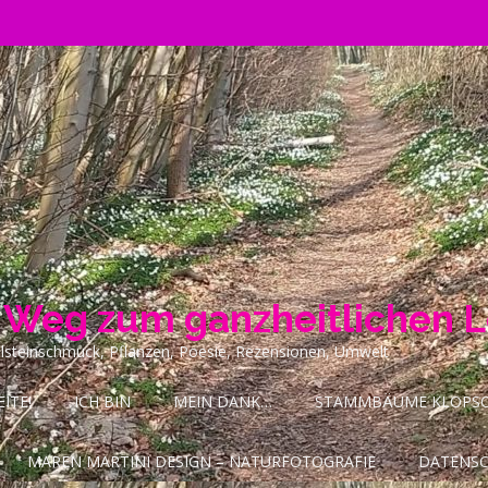
n Weg zum ganzheitlichen 
ilsteinschmuck, Pflanzen, Poesie, Rezensionen, Umwelt
ITE!
ICH BIN
MEIN DANK…
STAMMBÄUME KLOPSCH
MAREN MARTINI DESIGN – NATURFOTOGRAFIE
DATENS