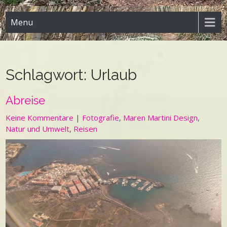
Menu
Schlagwort:
Urlaub
Abreise
Keine Kommentare
|
Fotografie
,
Maren Martini Design
,
Natur und Umwelt
,
Reisen