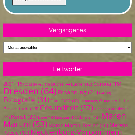
Vergangenes
Vergangenes
Leitwörter
Corona
(18)
2021
(16)
Buch
(14)
Bücher
(12)
Art
(10)
2022
(9)
Dresden
(64)
Ernährung
(21)
Foto
(9)
Fotografie
(31)
Ganzheitliche
Fotos 2022
(12)
Frühling
(9)
Gesundheit
(37)
Gesundheit
(15)
Krankheit
Kinder
(9)
Maren
Kunst
(20)
Malerei
(12)
(11)
Liebe
(10)
Literatur
(10)
Martini
(53)
Marens
Maren Martini Design
(16)
Mecklenburg-Vorpommern
Poesie
(19)