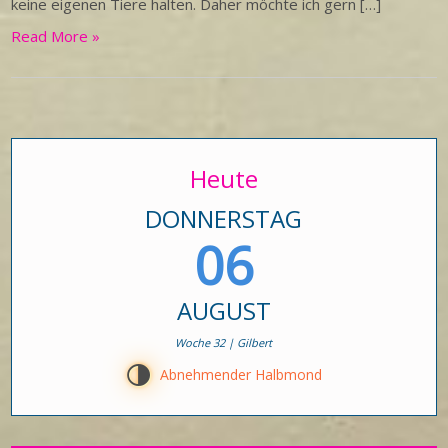
keine eigenen Tiere halten. Daher möchte ich gern […]
Read More »
Heute
DONNERSTAG
06
AUGUST
Woche 32 | Gilbert
T
Abnehmender Halbmond