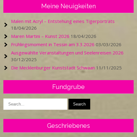
Meine Neuigkeiten
Malen mit Acryl – Entstehung eines Tigerporträts
18/04/2026
Maren Martini – Kunst 2026
18/04/2026
Frühlingsmoment in Tessin am 3.3.2026
03/03/2026
Ausgewählte Veranstaltungen und Seelenreisen 2026
30/12/2025
Die Mecklenburger Kunststadt Schwaan
11/11/2025
Fundgrube
Geschriebenes