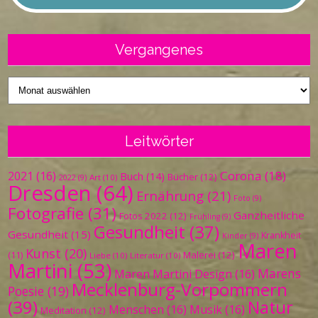
Vergangenes
Vergangenes
Leitwörter
Corona
(18)
2021
(16)
Buch
(14)
Bücher
(12)
Art
(10)
2022
(9)
Dresden
(64)
Ernährung
(21)
Foto
(9)
Fotografie
(31)
Ganzheitliche
Fotos 2022
(12)
Frühling
(9)
Gesundheit
(37)
Gesundheit
(15)
Krankheit
Kinder
(9)
Maren
Kunst
(20)
Malerei
(12)
(11)
Liebe
(10)
Literatur
(10)
Martini
(53)
Marens
Maren Martini Design
(16)
Mecklenburg-Vorpommern
Poesie
(19)
(39)
Natur
Menschen
(16)
Musik
(16)
Meditation
(12)