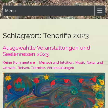
Menu
Schlagwort:
Teneriffa 2023
Ausgewählte Veranstaltungen und
Seelenreisen 2023
Keine Kommentare
|
Mensch und Intuition
,
Musik
,
Natur und
Umwelt
,
Reisen
,
Termine
,
Veranstaltungen