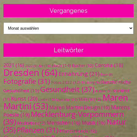
Vergangenes
Vergangenes
Leitwörter
Corona
(18)
2021
(16)
Buch
(14)
Bücher
(12)
Art
(10)
2022
(9)
Dresden
(64)
Ernährung
(21)
Foto
(9)
Fotografie
(31)
Ganzheitliche
Fotos 2022
(12)
Frühling
(9)
Gesundheit
(37)
Gesundheit
(15)
Krankheit
Kinder
(9)
Maren
Kunst
(20)
Malerei
(12)
(11)
Liebe
(10)
Literatur
(10)
Martini
(53)
Marens
Maren Martini Design
(16)
Mecklenburg-Vorpommern
Poesie
(19)
(39)
Natur
Menschen
(16)
Musik
(16)
Meditation
(12)
(35)
Pflanzen
(31)
Pflanzenkunde
(12)