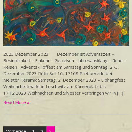
2023 Dezember 2023 Dezember ist Adventszeit –
Besinnlichkeit – Einkehr – Genießen –Jahresausklang – Ruhe –
Reisen Advents-Hoffest am Samstag und Sonntag, 2.-3.
Dezember 2023 Röth-Soll 16, 17168 Prebberede bei
Meister Keramik Samstag, 2. Dezember 2023 – Elbhangfest
Weihnachtstmarkt in Loschwitz am Körnerplatz bis
17.12.2023 Weihnachten und Silvester verbringen wir in […]
Read More »
Seitennummerierung
Vorherige
1
2
3