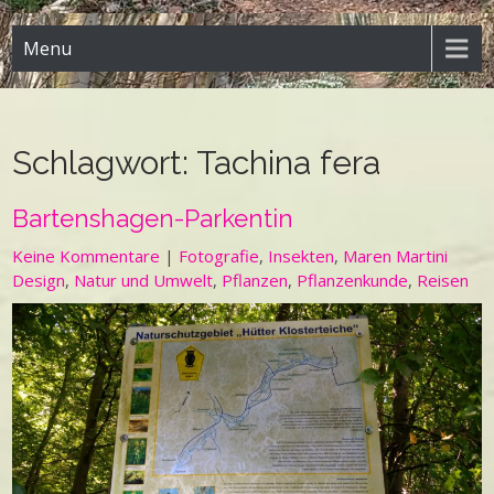
Menu
Schlagwort:
Tachina fera
Bartenshagen-Parkentin
Keine Kommentare
|
Fotografie
,
Insekten
,
Maren Martini
Design
,
Natur und Umwelt
,
Pflanzen
,
Pflanzenkunde
,
Reisen