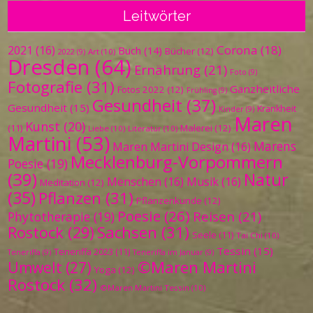
Leitwörter
Corona
(18)
2021
(16)
Buch
(14)
Bücher
(12)
Art
(10)
2022
(9)
Dresden
(64)
Ernährung
(21)
Foto
(9)
Fotografie
(31)
Ganzheitliche
Fotos 2022
(12)
Frühling
(9)
Gesundheit
(37)
Gesundheit
(15)
Krankheit
Kinder
(9)
Maren
Kunst
(20)
Malerei
(12)
(11)
Liebe
(10)
Literatur
(10)
Martini
(53)
Marens
Maren Martini Design
(16)
Mecklenburg-Vorpommern
Poesie
(19)
(39)
Natur
Menschen
(16)
Musik
(16)
Meditation
(12)
(35)
Pflanzen
(31)
Pflanzenkunde
(12)
Poesie
(26)
Reisen
(21)
Phytotherapie
(19)
Sachsen
(31)
Rostock
(29)
Seele
(11)
Tai Chi
(10)
Tessin
(15)
Teneriffa 2023
(11)
Teneriffa
(9)
Teneriffa im Januar
(9)
©Maren Martini
Umwelt
(27)
Yoga
(12)
Rostock
(32)
©Maren Martini Tessin
(10)