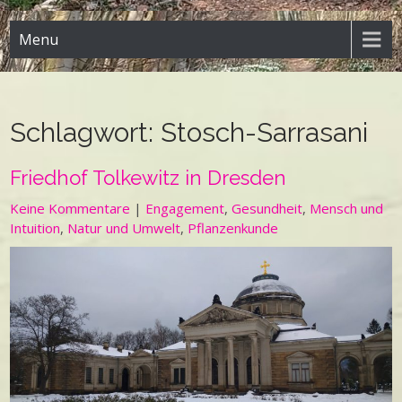
Menu
Schlagwort:
Stosch-Sarrasani
Friedhof Tolkewitz in Dresden
Keine Kommentare
|
Engagement
,
Gesundheit
,
Mensch und
Intuition
,
Natur und Umwelt
,
Pflanzenkunde