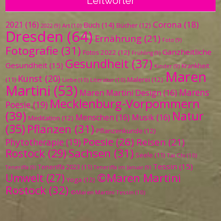
Leitwörter
Corona
(18)
2021
(16)
Buch
(14)
Bücher
(12)
Art
(10)
2022
(9)
Dresden
(64)
Ernährung
(21)
Foto
(9)
Fotografie
(31)
Ganzheitliche
Fotos 2022
(12)
Frühling
(9)
Gesundheit
(37)
Gesundheit
(15)
Krankheit
Kinder
(9)
Maren
Kunst
(20)
Malerei
(12)
(11)
Liebe
(10)
Literatur
(10)
Martini
(53)
Marens
Maren Martini Design
(16)
Mecklenburg-Vorpommern
Poesie
(19)
(39)
Natur
Menschen
(16)
Musik
(16)
Meditation
(12)
(35)
Pflanzen
(31)
Pflanzenkunde
(12)
Poesie
(26)
Reisen
(21)
Phytotherapie
(19)
Sachsen
(31)
Rostock
(29)
Seele
(11)
Tai Chi
(10)
Tessin
(15)
Teneriffa 2023
(11)
Teneriffa
(9)
Teneriffa im Januar
(9)
©Maren Martini
Umwelt
(27)
Yoga
(12)
Rostock
(32)
©Maren Martini Tessin
(10)