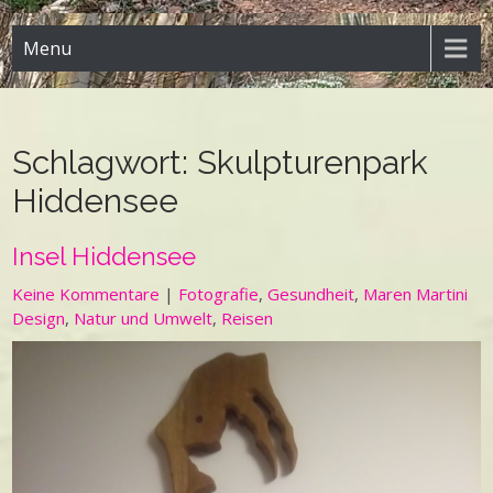
Menu
Schlagwort:
Skulpturenpark
Hiddensee
Insel Hiddensee
Keine Kommentare
|
Fotografie
,
Gesundheit
,
Maren Martini
Design
,
Natur und Umwelt
,
Reisen