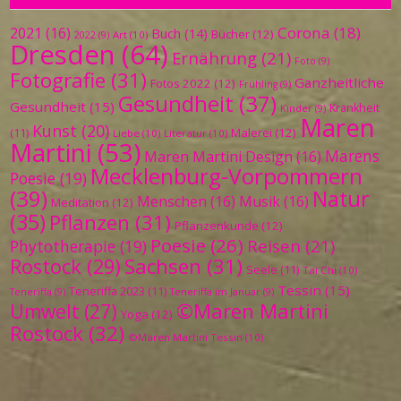
Corona
(18)
2021
(16)
Buch
(14)
Bücher
(12)
Art
(10)
2022
(9)
Dresden
(64)
Ernährung
(21)
Foto
(9)
Fotografie
(31)
Ganzheitliche
Fotos 2022
(12)
Frühling
(9)
Gesundheit
(37)
Gesundheit
(15)
Krankheit
Kinder
(9)
Maren
Kunst
(20)
Malerei
(12)
(11)
Liebe
(10)
Literatur
(10)
Martini
(53)
Marens
Maren Martini Design
(16)
Mecklenburg-Vorpommern
Poesie
(19)
(39)
Natur
Menschen
(16)
Musik
(16)
Meditation
(12)
(35)
Pflanzen
(31)
Pflanzenkunde
(12)
Poesie
(26)
Reisen
(21)
Phytotherapie
(19)
Sachsen
(31)
Rostock
(29)
Seele
(11)
Tai Chi
(10)
Tessin
(15)
Teneriffa 2023
(11)
Teneriffa
(9)
Teneriffa im Januar
(9)
©Maren Martini
Umwelt
(27)
Yoga
(12)
Rostock
(32)
©Maren Martini Tessin
(10)