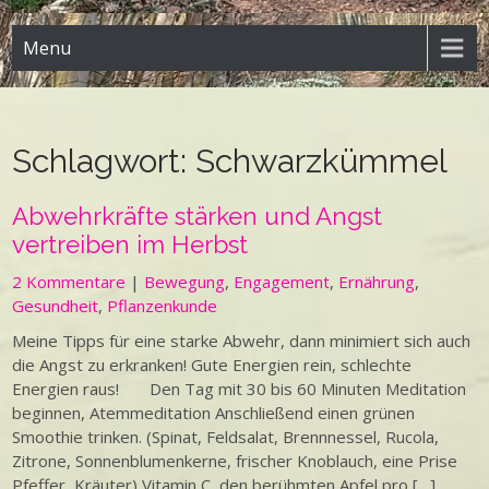
Menu
Schlagwort:
Schwarzkümmel
Abwehrkräfte stärken und Angst
vertreiben im Herbst
2 Kommentare
|
Bewegung
,
Engagement
,
Ernährung
,
Gesundheit
,
Pflanzenkunde
Meine Tipps für eine starke Abwehr, dann minimiert sich auch
die Angst zu erkranken! Gute Energien rein, schlechte
Energien raus! Den Tag mit 30 bis 60 Minuten Meditation
beginnen, Atemmeditation Anschließend einen grünen
Smoothie trinken. (Spinat, Feldsalat, Brennnessel, Rucola,
Zitrone, Sonnenblumenkerne, frischer Knoblauch, eine Prise
Pfeffer, Kräuter) Vitamin C, den berühmten Apfel pro […]