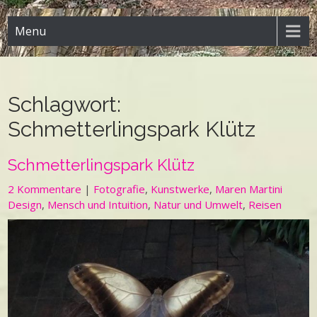
Menu
Schlagwort:
Schmetterlingspark Klütz
Schmetterlingspark Klütz
2 Kommentare
|
Fotografie
,
Kunstwerke
,
Maren Martini
Design
,
Mensch und Intuition
,
Natur und Umwelt
,
Reisen