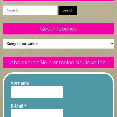
Geschriebenes
Geschriebenes
Abonnieren Sie hier meine Neuigkeiten!
Vorname
E-Mail
*