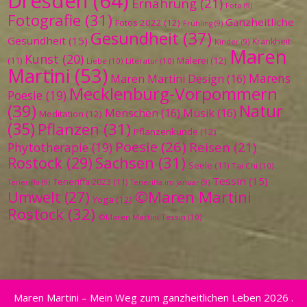
Dresden
(64)
Ernährung
(21)
Foto
(9)
Fotografie
(31)
Ganzheitliche
Fotos 2022
(12)
Frühling
(9)
Gesundheit
(37)
Gesundheit
(15)
Krankheit
Kinder
(9)
Maren
Kunst
(20)
Malerei
(12)
(11)
Liebe
(10)
Literatur
(10)
Martini
(53)
Marens
Maren Martini Design
(16)
Mecklenburg-Vorpommern
Poesie
(19)
(39)
Natur
Menschen
(16)
Musik
(16)
Meditation
(12)
(35)
Pflanzen
(31)
Pflanzenkunde
(12)
Poesie
(26)
Reisen
(21)
Phytotherapie
(19)
Sachsen
(31)
Rostock
(29)
Seele
(11)
Tai Chi
(10)
Tessin
(15)
Teneriffa 2023
(11)
Teneriffa
(9)
Teneriffa im Januar
(9)
©Maren Martini
Umwelt
(27)
Yoga
(12)
Rostock
(32)
©Maren Martini Tessin
(10)
Maren Martini – Mein Weg zum ganzheitlichen Leben 2026 .