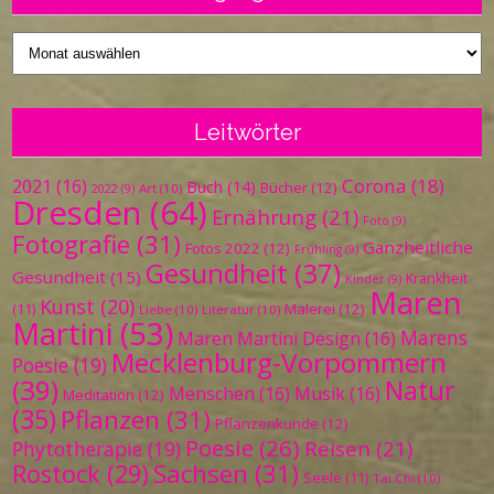
Vergangenes
Leitwörter
Corona
(18)
2021
(16)
Buch
(14)
Bücher
(12)
Art
(10)
2022
(9)
Dresden
(64)
Ernährung
(21)
Foto
(9)
Fotografie
(31)
Ganzheitliche
Fotos 2022
(12)
Frühling
(9)
Gesundheit
(37)
Gesundheit
(15)
Krankheit
Kinder
(9)
Maren
Kunst
(20)
Malerei
(12)
(11)
Liebe
(10)
Literatur
(10)
Martini
(53)
Marens
Maren Martini Design
(16)
Mecklenburg-Vorpommern
Poesie
(19)
(39)
Natur
Menschen
(16)
Musik
(16)
Meditation
(12)
(35)
Pflanzen
(31)
Pflanzenkunde
(12)
Poesie
(26)
Reisen
(21)
Phytotherapie
(19)
Sachsen
(31)
Rostock
(29)
Seele
(11)
Tai Chi
(10)