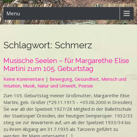
Menu
Schlagwort:
Schmerz
Musische Seelen – für Margarethe Elise
Martini zum 105. Geburtstag
Keine Kommentare
|
Bewegung
,
Gesundheit
,
Mensch und
Intuition
,
Musik
,
Natur und Umwelt
,
Poesie
Zum 105. Geburtstag meiner Großmutter, Margarethe Elise
Martini, geb. Großer (*29.11.1915 – +05.06.2000 in Dresden)
Sie war ab der Spielzeit 1927/28 Mitglied in der Ballettschule
der Staatsoper Dresden, der heutigen Semperoper. 1932/33
stieg sie zur Anwärterin auf, um ab der Spielzeit 1933/34 bis
zu ihrem Abgang am 31.7.1935 als Tänzerin geführt zu
werden. Ihr Mann untersagte […]