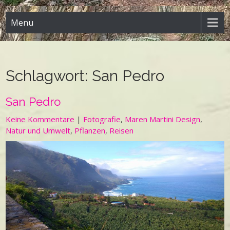
Menu
Schlagwort:
San Pedro
San Pedro
Keine Kommentare
|
Fotografie
,
Maren Martini Design
,
Natur und Umwelt
,
Pflanzen
,
Reisen