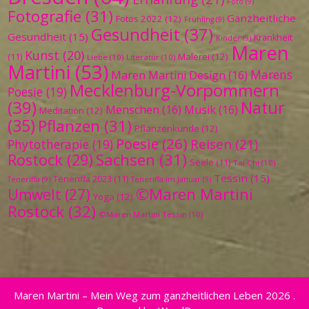
Foto
(9)
Fotografie
(31)
Ganzheitliche
Fotos 2022
(12)
Frühling
(9)
Gesundheit
(37)
Gesundheit
(15)
Krankheit
Kinder
(9)
Maren
Kunst
(20)
Malerei
(12)
(11)
Liebe
(10)
Literatur
(10)
Martini
(53)
Marens
Maren Martini Design
(16)
Mecklenburg-Vorpommern
Poesie
(19)
(39)
Natur
Menschen
(16)
Musik
(16)
Meditation
(12)
(35)
Pflanzen
(31)
Pflanzenkunde
(12)
Poesie
(26)
Reisen
(21)
Phytotherapie
(19)
Sachsen
(31)
Rostock
(29)
Seele
(11)
Tai Chi
(10)
Tessin
(15)
Teneriffa 2023
(11)
Teneriffa
(9)
Teneriffa im Januar
(9)
©Maren Martini
Umwelt
(27)
Yoga
(12)
Rostock
(32)
©Maren Martini Tessin
(10)
Maren Martini – Mein Weg zum ganzheitlichen Leben 2026 .