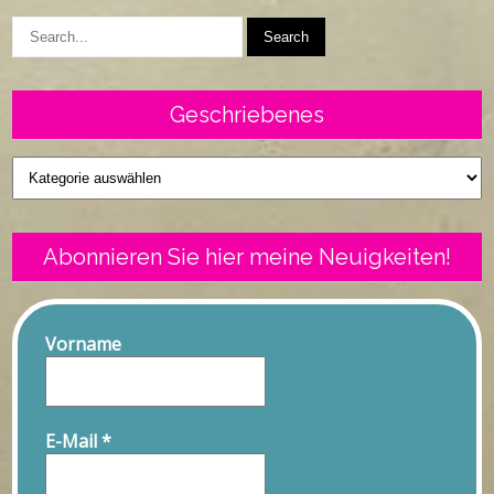
Geschriebenes
Geschriebenes
Abonnieren Sie hier meine Neuigkeiten!
Vorname
E-Mail
*