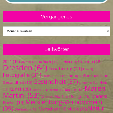
Vergangenes
Vergangenes
Leitwörter
Corona
(18)
2021
(16)
Buch
(14)
Bücher
(12)
Art
(10)
2022
(9)
Dresden
(64)
Ernährung
(21)
Foto
(9)
Fotografie
(31)
Ganzheitliche
Fotos 2022
(12)
Frühling
(9)
Gesundheit
(37)
Gesundheit
(15)
Krankheit
Kinder
(9)
Maren
Kunst
(20)
Malerei
(12)
(11)
Liebe
(10)
Literatur
(10)
Martini
(53)
Marens
Maren Martini Design
(16)
Mecklenburg-Vorpommern
Poesie
(19)
(39)
Natur
Menschen
(16)
Musik
(16)
Meditation
(12)