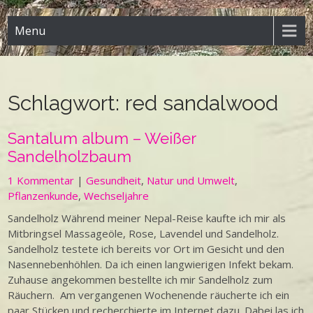
Menu
Schlagwort:
red sandalwood
Santalum album – Weißer
Sandelholzbaum
1 Kommentar
|
Gesundheit
,
Natur und Umwelt
,
Pflanzenkunde
,
Wechseljahre
Sandelholz Während meiner Nepal-Reise kaufte ich mir als
Mitbringsel Massageöle, Rose, Lavendel und Sandelholz.
Sandelholz testete ich bereits vor Ort im Gesicht und den
Nasennebenhöhlen. Da ich einen langwierigen Infekt bekam.
Zuhause angekommen bestellte ich mir Sandelholz zum
Räuchern. Am vergangenen Wochenende räucherte ich ein
paar Stücken und recherchierte im Internet dazu. Dabei las ich