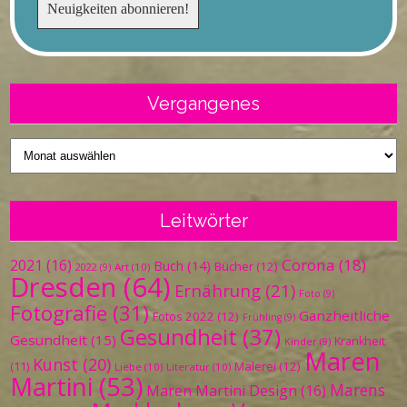
Vergangenes
Vergangenes
Leitwörter
Corona
(18)
2021
(16)
Buch
(14)
Bücher
(12)
Art
(10)
2022
(9)
Dresden
(64)
Ernährung
(21)
Foto
(9)
Fotografie
(31)
Ganzheitliche
Fotos 2022
(12)
Frühling
(9)
Gesundheit
(37)
Gesundheit
(15)
Krankheit
Kinder
(9)
Maren
Kunst
(20)
Malerei
(12)
(11)
Liebe
(10)
Literatur
(10)
Martini
(53)
Marens
Maren Martini Design
(16)