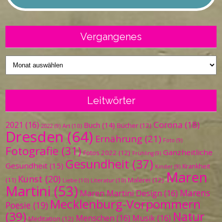
Vergangenes
Vergangenes
Leitwörter
Corona
(18)
2021
(16)
Buch
(14)
Bücher
(12)
Art
(10)
2022
(9)
Dresden
(64)
Ernährung
(21)
Foto
(9)
Fotografie
(31)
Ganzheitliche
Fotos 2022
(12)
Frühling
(9)
Gesundheit
(37)
Gesundheit
(15)
Krankheit
Kinder
(9)
Maren
Kunst
(20)
Malerei
(12)
(11)
Liebe
(10)
Literatur
(10)
Martini
(53)
Marens
Maren Martini Design
(16)
Mecklenburg-Vorpommern
Poesie
(19)
(39)
Natur
Menschen
(16)
Musik
(16)
Meditation
(12)