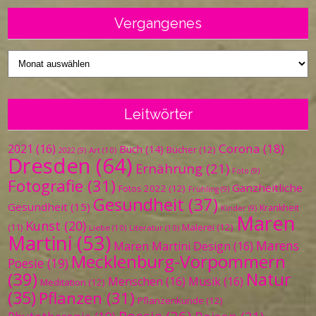
Vergangenes
Vergangenes
Leitwörter
Corona
(18)
2021
(16)
Buch
(14)
Bücher
(12)
Art
(10)
2022
(9)
Dresden
(64)
Ernährung
(21)
Foto
(9)
Fotografie
(31)
Ganzheitliche
Fotos 2022
(12)
Frühling
(9)
Gesundheit
(37)
Gesundheit
(15)
Krankheit
Kinder
(9)
Maren
Kunst
(20)
Malerei
(12)
(11)
Liebe
(10)
Literatur
(10)
Martini
(53)
Marens
Maren Martini Design
(16)
Mecklenburg-Vorpommern
Poesie
(19)
(39)
Natur
Menschen
(16)
Musik
(16)
Meditation
(12)
(35)
Pflanzen
(31)
Pflanzenkunde
(12)
Poesie
(26)