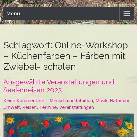
Menu
Schlagwort:
Online-Workshop
– Küchenfarben – Färben mit
Zwiebel- schalen
Ausgewählte Veranstaltungen und
Seelenreisen 2023
Keine Kommentare
|
Mensch und Intuition
,
Musik
,
Natur und
Umwelt
,
Reisen
,
Termine
,
Veranstaltungen