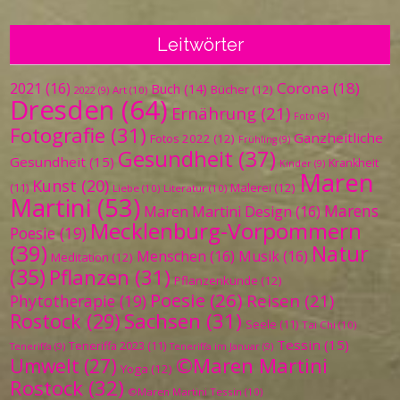
Leitwörter
Corona
(18)
2021
(16)
Buch
(14)
Bücher
(12)
Art
(10)
2022
(9)
Dresden
(64)
Ernährung
(21)
Foto
(9)
Fotografie
(31)
Ganzheitliche
Fotos 2022
(12)
Frühling
(9)
Gesundheit
(37)
Gesundheit
(15)
Krankheit
Kinder
(9)
Maren
Kunst
(20)
Malerei
(12)
(11)
Liebe
(10)
Literatur
(10)
Martini
(53)
Marens
Maren Martini Design
(16)
Mecklenburg-Vorpommern
Poesie
(19)
(39)
Natur
Menschen
(16)
Musik
(16)
Meditation
(12)
(35)
Pflanzen
(31)
Pflanzenkunde
(12)
Poesie
(26)
Reisen
(21)
Phytotherapie
(19)
Sachsen
(31)
Rostock
(29)
Seele
(11)
Tai Chi
(10)
Tessin
(15)
Teneriffa 2023
(11)
Teneriffa
(9)
Teneriffa im Januar
(9)
©Maren Martini
Umwelt
(27)
Yoga
(12)
Rostock
(32)
©Maren Martini Tessin
(10)