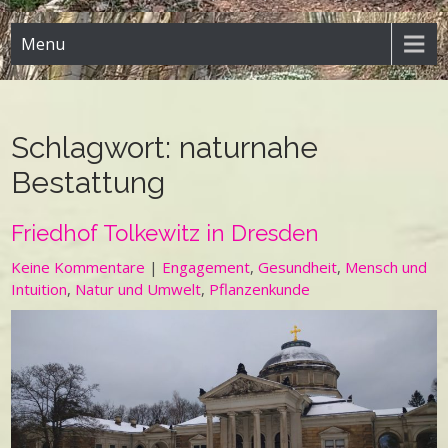
Menu
Schlagwort:
naturnahe
Bestattung
Friedhof Tolkewitz in Dresden
Keine Kommentare
|
Engagement
,
Gesundheit
,
Mensch und
Intuition
,
Natur und Umwelt
,
Pflanzenkunde