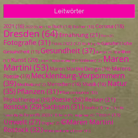
Leitwörter
Corona
(18)
2021
(16)
Buch
(14)
Bücher
(12)
Art
(10)
2022
(9)
Dresden
(64)
Ernährung
(21)
Foto
(9)
Fotografie
(31)
Ganzheitliche
Fotos 2022
(12)
Frühling
(9)
Gesundheit
(37)
Gesundheit
(15)
Krankheit
Kinder
(9)
Maren
Kunst
(20)
Malerei
(12)
(11)
Liebe
(10)
Literatur
(10)
Martini
(53)
Marens
Maren Martini Design
(16)
Mecklenburg-Vorpommern
Poesie
(19)
(39)
Natur
Menschen
(16)
Musik
(16)
Meditation
(12)
(35)
Pflanzen
(31)
Pflanzenkunde
(12)
Poesie
(26)
Reisen
(21)
Phytotherapie
(19)
Sachsen
(31)
Rostock
(29)
Seele
(11)
Tai Chi
(10)
Tessin
(15)
Teneriffa 2023
(11)
Teneriffa
(9)
Teneriffa im Januar
(9)
©Maren Martini
Umwelt
(27)
Yoga
(12)
Rostock
(32)
©Maren Martini Tessin
(10)