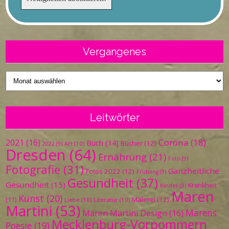
Vergangenes
Vergangenes
Leitwörter
Corona
(18)
2021
(16)
Buch
(14)
Bücher
(12)
Art
(10)
2022
(9)
Dresden
(64)
Ernährung
(21)
Foto
(9)
Fotografie
(31)
Ganzheitliche
Fotos 2022
(12)
Frühling
(9)
Gesundheit
(37)
Gesundheit
(15)
Krankheit
Kinder
(9)
Maren
Kunst
(20)
Malerei
(12)
(11)
Liebe
(10)
Literatur
(10)
Martini
(53)
Marens
Maren Martini Design
(16)
Mecklenburg-Vorpommern
Poesie
(19)