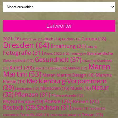
Vergangenes
Leitwörter
Corona
(18)
2021
(16)
Buch
(14)
Bücher
(12)
Art
(10)
2022
(9)
Dresden
(64)
Ernährung
(21)
Foto
(9)
Fotografie
(31)
Ganzheitliche
Fotos 2022
(12)
Frühling
(9)
Gesundheit
(37)
Gesundheit
(15)
Krankheit
Kinder
(9)
Maren
Kunst
(20)
Malerei
(12)
(11)
Liebe
(10)
Literatur
(10)
Martini
(53)
Marens
Maren Martini Design
(16)
Mecklenburg-Vorpommern
Poesie
(19)
(39)
Natur
Menschen
(16)
Musik
(16)
Meditation
(12)
(35)
Pflanzen
(31)
Pflanzenkunde
(12)
Poesie
(26)
Reisen
(21)
Phytotherapie
(19)
Sachsen
(31)
Rostock
(29)
Seele
(11)
Tai Chi
(10)
Tessin
(15)
Teneriffa 2023
(11)
Teneriffa
(9)
Teneriffa im Januar
(9)