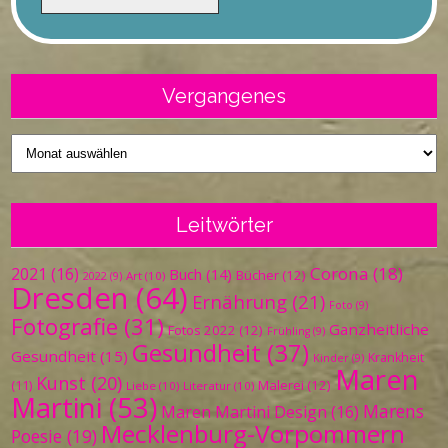
Vergangenes
Vergangenes
Leitwörter
Corona
(18)
2021
(16)
Buch
(14)
Bücher
(12)
Art
(10)
2022
(9)
Dresden
(64)
Ernährung
(21)
Foto
(9)
Fotografie
(31)
Ganzheitliche
Fotos 2022
(12)
Frühling
(9)
Gesundheit
(37)
Gesundheit
(15)
Krankheit
Kinder
(9)
Maren
Kunst
(20)
Malerei
(12)
(11)
Liebe
(10)
Literatur
(10)
Martini
(53)
Marens
Maren Martini Design
(16)
Mecklenburg-Vorpommern
Poesie
(19)