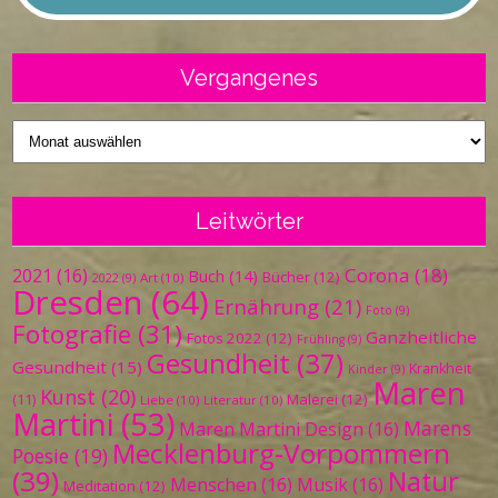
Vergangenes
Vergangenes
Leitwörter
Corona
(18)
2021
(16)
Buch
(14)
Bücher
(12)
Art
(10)
2022
(9)
Dresden
(64)
Ernährung
(21)
Foto
(9)
Fotografie
(31)
Ganzheitliche
Fotos 2022
(12)
Frühling
(9)
Gesundheit
(37)
Gesundheit
(15)
Krankheit
Kinder
(9)
Maren
Kunst
(20)
Malerei
(12)
(11)
Liebe
(10)
Literatur
(10)
Martini
(53)
Marens
Maren Martini Design
(16)
Mecklenburg-Vorpommern
Poesie
(19)
(39)
Natur
Menschen
(16)
Musik
(16)
Meditation
(12)