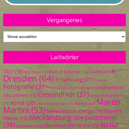
Vergangenes
Vergangenes
Leitwörter
Corona
(18)
2021
(16)
Buch
(14)
Bücher
(12)
Art
(10)
2022
(9)
Dresden
(64)
Ernährung
(21)
Foto
(9)
Fotografie
(31)
Ganzheitliche
Fotos 2022
(12)
Frühling
(9)
Gesundheit
(37)
Gesundheit
(15)
Krankheit
Kinder
(9)
Maren
Kunst
(20)
Malerei
(12)
(11)
Liebe
(10)
Literatur
(10)
Martini
(53)
Marens
Maren Martini Design
(16)
Mecklenburg-Vorpommern
Poesie
(19)
(39)
Natur
Menschen
(16)
Musik
(16)
Meditation
(12)