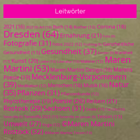
Leitwörter
Corona
(18)
2021
(16)
Buch
(14)
Bücher
(12)
Art
(10)
2022
(9)
Dresden
(64)
Ernährung
(21)
Foto
(9)
Fotografie
(31)
Ganzheitliche
Fotos 2022
(12)
Frühling
(9)
Gesundheit
(37)
Gesundheit
(15)
Krankheit
Kinder
(9)
Maren
Kunst
(20)
Malerei
(12)
(11)
Liebe
(10)
Literatur
(10)
Martini
(53)
Marens
Maren Martini Design
(16)
Mecklenburg-Vorpommern
Poesie
(19)
(39)
Natur
Menschen
(16)
Musik
(16)
Meditation
(12)
(35)
Pflanzen
(31)
Pflanzenkunde
(12)
Poesie
(26)
Reisen
(21)
Phytotherapie
(19)
Sachsen
(31)
Rostock
(29)
Seele
(11)
Tai Chi
(10)
Tessin
(15)
Teneriffa 2023
(11)
Teneriffa
(9)
Teneriffa im Januar
(9)
©Maren Martini
Umwelt
(27)
Yoga
(12)
Rostock
(32)
©Maren Martini Tessin
(10)