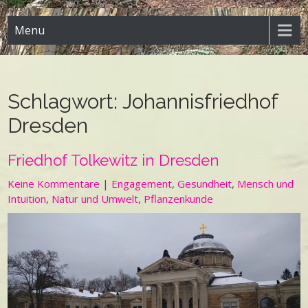
Menu
Schlagwort:
Johannisfriedhof
Dresden
Friedhof Tolkewitz in Dresden
Keine Kommentare
|
Engagement
,
Gesundheit
,
Mensch und
Intuition
,
Natur und Umwelt
,
Pflanzenkunde