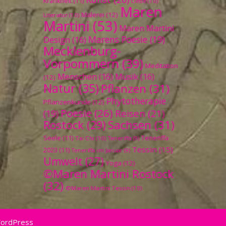
Krankheit
(11)
Liebe
(10)
Maren
Malerei
(12)
Literatur
(10)
Martini
(53)
Maren Martini
Marens Poesie
(19)
Design
(16)
Mecklenburg-
Vorpommern
(39)
Meditation
Menschen
(16)
Musik
(16)
(12)
Natur
(35)
Pflanzen
(31)
Phytotherapie
Pflanzenkunde
(12)
Poesie
(26)
Reisen
(21)
(19)
Sachsen
(31)
Rostock
(29)
Seele
(11)
Teneriffa
Tai Chi
(10)
Teneriffa
(9)
Tessin
(15)
2023
(11)
Teneriffa im Januar
(9)
Umwelt
(27)
Yoga
(12)
©Maren Martini Rostock
(32)
©Maren Martini Tessin
(10)
WordPress