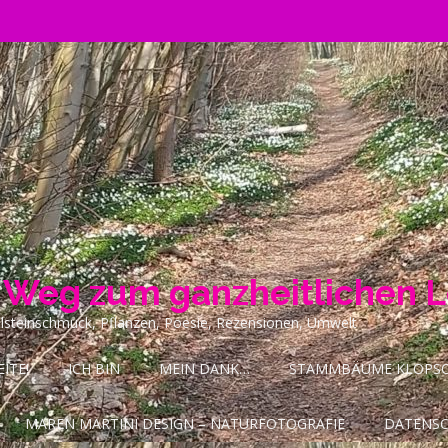
n Weg zum ganzheitlichen 
ilsteinschmuck, Pflanzen, Poesie, Rezensionen, Umwelt
ITE!
ICH BIN
MEIN DANK…
STAMMBÄUME KLOPSCH
MAREN MARTINI DESIGN – NATURFOTOGRAFIE
DATENS