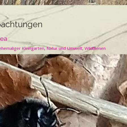
bachtungen
cea
ehemaliger Kleingarten
,
Natur und Umwelt
,
Wildbienen