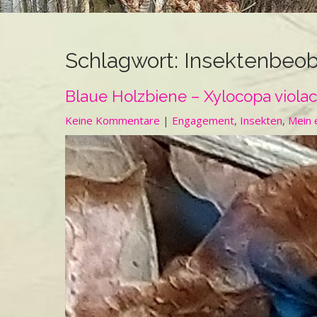
Schlagwort:
Insektenbeo
Blaue Holzbiene – Xylocopa viola
Keine Kommentare
|
Engagement
,
Insekten
,
Mein 