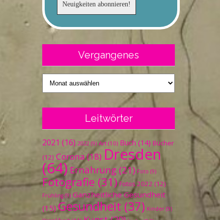
Vergangenes
Vergangenes
Leitwörter
2021
(16)
Buch
(14)
Bücher
Art
(10)
2022
(9)
Dresden
Corona
(18)
(12)
(64)
Ernährung
(21)
Foto
(9)
Fotografie
(31)
Fotos 2022
(12)
Ganzheitliche Gesundheit
Frühling
(9)
Gesundheit
(37)
(15)
Kinder
(9)
Kunst
(20)