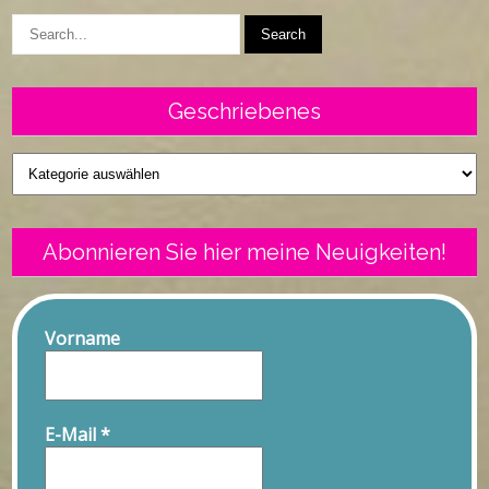
Geschriebenes
Geschriebenes
Abonnieren Sie hier meine Neuigkeiten!
Vorname
E-Mail
*