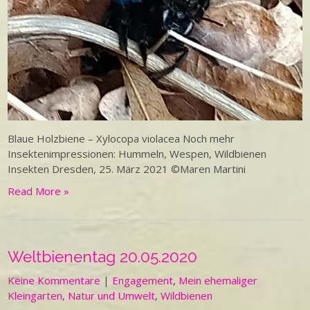
Blaue Holzbiene – Xylocopa violacea Noch mehr
Insektenimpressionen: Hummeln, Wespen, Wildbienen
Insekten Dresden, 25. März 2021 ©Maren Martini
Read More »
Weltbienentag 20.05.2020
Keine Kommentare
|
Engagement
,
Mein ehemaliger
Kleingarten
,
Natur und Umwelt
,
Wildbienen