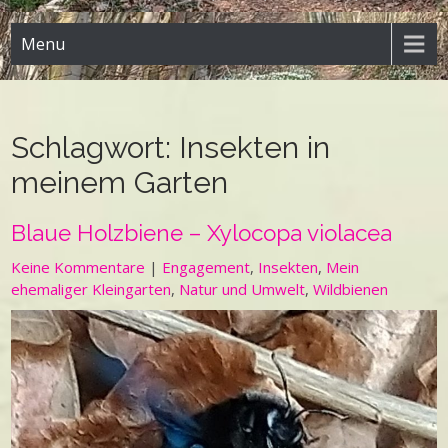
Menu
Schlagwort:
Insekten in
meinem Garten
Blaue Holzbiene – Xylocopa violacea
Keine Kommentare
|
Engagement
,
Insekten
,
Mein
ehemaliger Kleingarten
,
Natur und Umwelt
,
Wildbienen