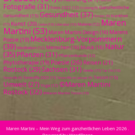
Fotografie
(31)
Ganzheitliche
Fotos 2022
(12)
Frühling
(9)
Gesundheit
(37)
Gesundheit
(15)
Krankheit
Kinder
(9)
Maren
Kunst
(20)
Malerei
(12)
(11)
Liebe
(10)
Literatur
(10)
Martini
(53)
Marens
Maren Martini Design
(16)
Mecklenburg-Vorpommern
Poesie
(19)
(39)
Natur
Menschen
(16)
Musik
(16)
Meditation
(12)
(35)
Pflanzen
(31)
Pflanzenkunde
(12)
Poesie
(26)
Reisen
(21)
Phytotherapie
(19)
Sachsen
(31)
Rostock
(29)
Seele
(11)
Tai Chi
(10)
Tessin
(15)
Teneriffa 2023
(11)
Teneriffa
(9)
Teneriffa im Januar
(9)
©Maren Martini
Umwelt
(27)
Yoga
(12)
Rostock
(32)
©Maren Martini Tessin
(10)
Maren Martini – Mein Weg zum ganzheitlichen Leben 2026 .
Powered by WordPress