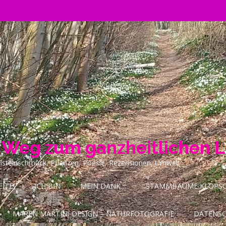
n Weg zum ganzheitlichen 
ilsteinschmuck, Pflanzen, Poesie, Rezensionen, Umwelt
ITE!
ICH BIN
MEIN DANK…
STAMMBÄUME KLOPSCH
MAREN MARTINI DESIGN – NATURFOTOGRAFIE
DATENS