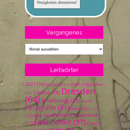
Vergangenes
Vergangenes
Leitwörter
2021
(16)
Buch
(14)
Bücher
Art
(10)
2022
(9)
Dresden
Corona
(18)
(12)
(64)
Ernährung
(21)
Foto
(9)
Fotografie
(31)
Fotos 2022
(12)
Ganzheitliche Gesundheit
Frühling
(9)
Gesundheit
(37)
(15)
Kinder
(9)
Kunst
(20)