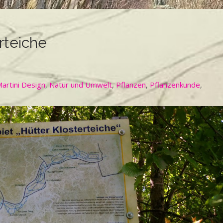
rteiche
artini Design
,
Natur und Umwelt
,
Pflanzen
,
Pflanzenkunde
,