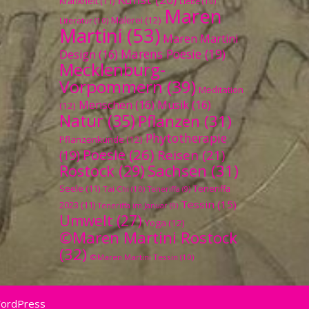
Krankheit
(11)
Liebe
(10)
Maren
Malerei
(12)
Literatur
(10)
Martini
(53)
Maren Martini
Marens Poesie
(19)
Design
(16)
Mecklenburg-
Vorpommern
(39)
Meditation
Menschen
(16)
Musik
(16)
(12)
Natur
(35)
Pflanzen
(31)
Phytotherapie
Pflanzenkunde
(12)
Poesie
(26)
Reisen
(21)
(19)
Sachsen
(31)
Rostock
(29)
Seele
(11)
Teneriffa
Tai Chi
(10)
Teneriffa
(9)
Tessin
(15)
2023
(11)
Teneriffa im Januar
(9)
Umwelt
(27)
Yoga
(12)
©Maren Martini Rostock
(32)
©Maren Martini Tessin
(10)
WordPress