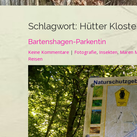
Schlagwort:
Hütter Kloste
Bartenshagen-Parkentin
Keine Kommentare
|
Fotografie
,
Insekten
,
Maren M
Reisen