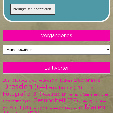
Vergangenes
Vergangenes
Leitwörter
Corona
(18)
2021
(16)
Buch
(14)
Bücher
(12)
Art
(10)
2022
(9)
Dresden
(64)
Ernährung
(21)
Foto
(9)
Fotografie
(31)
Ganzheitliche
Fotos 2022
(12)
Frühling
(9)
Gesundheit
(37)
Gesundheit
(15)
Krankheit
Kinder
(9)
Maren
Kunst
(20)
Malerei
(12)
(11)
Liebe
(10)
Literatur
(10)