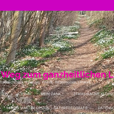
n Weg zum ganzheitlichen 
ilsteinschmuck, Pflanzen, Poesie, Rezensionen, Umwelt
ITE!
ICH BIN
MEIN DANK…
STAMMBÄUME KLOPSCH
MAREN MARTINI DESIGN – NATURFOTOGRAFIE
DATENS