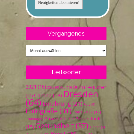
Vergangenes
Vergangenes
Leitwörter
2021
(16)
Buch
(14)
Bücher
Art
(10)
2022
(9)
Dresden
Corona
(18)
(12)
(64)
Ernährung
(21)
Foto
(9)
Fotografie
(31)
Fotos 2022
(12)
Ganzheitliche Gesundheit
Frühling
(9)
Gesundheit
(37)
(15)
Kinder
(9)
Kunst
(20)