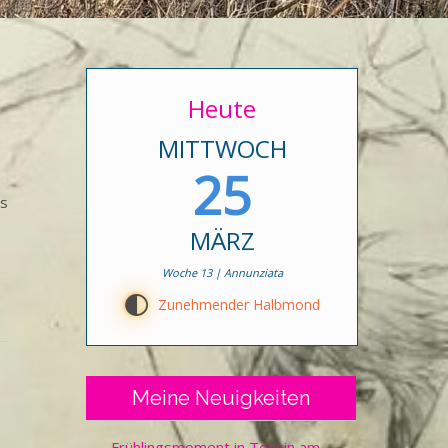
Heute
MITTWOCH
25
es
MÄRZ
Woche 13 | Annunziata
G
Zunehmender Halbmond
Meine Neuigkeiten
Frühlingsmoment in Tessin am