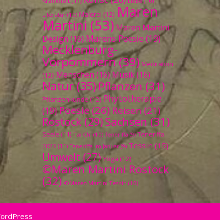
Krankheit
(11)
Liebe
(10)
Maren
Malerei
(12)
Literatur
(10)
Martini
(53)
Maren Martini
Marens Poesie
(19)
Design
(16)
Mecklenburg-
Vorpommern
(39)
Meditation
Menschen
(16)
Musik
(16)
(12)
Natur
(35)
Pflanzen
(31)
Phytotherapie
Pflanzenkunde
(12)
Poesie
(26)
Reisen
(21)
(19)
Sachsen
(31)
Rostock
(29)
Seele
(11)
Teneriffa
Tai Chi
(10)
Teneriffa
(9)
Tessin
(15)
2023
(11)
Teneriffa im Januar
(9)
Umwelt
(27)
Yoga
(12)
©Maren Martini Rostock
(32)
©Maren Martini Tessin
(10)
WordPress