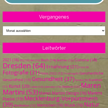
Vergangenes
Vergangenes
Leitwörter
Corona
(18)
2021
(16)
Buch
(14)
Bücher
(12)
Art
(10)
2022
(9)
Dresden
(64)
Ernährung
(21)
Foto
(9)
Fotografie
(31)
Ganzheitliche
Fotos 2022
(12)
Frühling
(9)
Gesundheit
(37)
Gesundheit
(15)
Krankheit
Kinder
(9)
Maren
Kunst
(20)
Malerei
(12)
(11)
Liebe
(10)
Literatur
(10)
Martini
(53)
Marens
Maren Martini Design
(16)
Mecklenburg-Vorpommern
Poesie
(19)
(39)
Natur
Menschen
(16)
Musik
(16)
Meditation
(12)