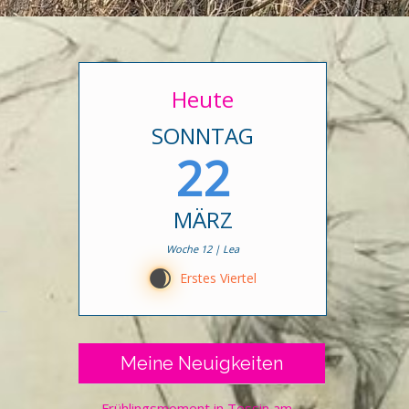
Heute
SONNTAG
22
MÄRZ
Woche 12 | Lea
D
Erstes Viertel
Meine Neuigkeiten
Frühlingsmoment in Tessin am