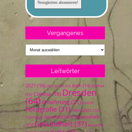
Vergangenes
Vergangenes
Leitwörter
2021
(16)
Buch
(14)
Bücher
Art
(10)
2022
(9)
Dresden
Corona
(18)
(12)
(64)
Ernährung
(21)
Foto
(9)
Fotografie
(31)
Fotos 2022
(12)
Ganzheitliche Gesundheit
Frühling
(9)
Gesundheit
(37)
(15)
Kinder
(9)
Kunst
(20)