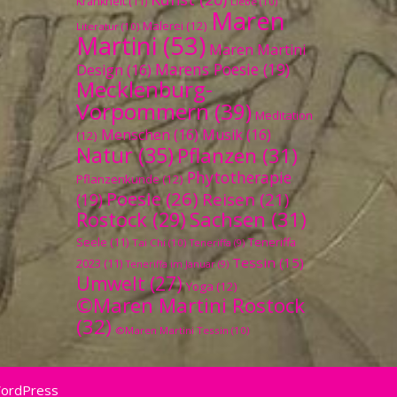
Krankheit
(11)
Liebe
(10)
Maren
Malerei
(12)
Literatur
(10)
Martini
(53)
Maren Martini
Marens Poesie
(19)
Design
(16)
Mecklenburg-
Vorpommern
(39)
Meditation
Menschen
(16)
Musik
(16)
(12)
Natur
(35)
Pflanzen
(31)
Phytotherapie
Pflanzenkunde
(12)
Poesie
(26)
Reisen
(21)
(19)
Sachsen
(31)
Rostock
(29)
Seele
(11)
Teneriffa
Tai Chi
(10)
Teneriffa
(9)
Tessin
(15)
2023
(11)
Teneriffa im Januar
(9)
Umwelt
(27)
Yoga
(12)
©Maren Martini Rostock
(32)
©Maren Martini Tessin
(10)
WordPress