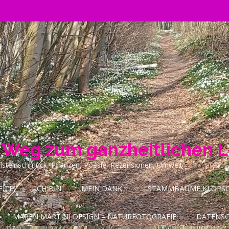
n Weg zum ganzheitlichen 
ilsteinschmuck, Pflanzen, Poesie, Rezensionen, Umwelt
ITE!
ICH BIN
MEIN DANK…
STAMMBÄUME KLOPSCH
MAREN MARTINI DESIGN – NATURFOTOGRAFIE
DATENS