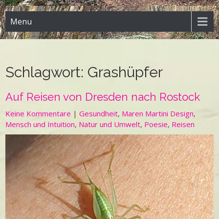
Menu
Schlagwort:
Grashüpfer
Auf Reisen von Dresden nach Rostock
Keine Kommentare
|
Gesundheit
,
Maren Martini Design
,
Mensch und Intuition
,
Natur und Umwelt
,
Poesie
,
Reisen