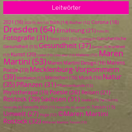
Leitwörter
Corona
(18)
2021
(16)
Buch
(14)
Bücher
(12)
Art
(10)
2022
(9)
Dresden
(64)
Ernährung
(21)
Foto
(9)
Fotografie
(31)
Ganzheitliche
Fotos 2022
(12)
Frühling
(9)
Gesundheit
(37)
Gesundheit
(15)
Krankheit
Kinder
(9)
Maren
Kunst
(20)
Malerei
(12)
(11)
Liebe
(10)
Literatur
(10)
Martini
(53)
Marens
Maren Martini Design
(16)
Mecklenburg-Vorpommern
Poesie
(19)
(39)
Natur
Menschen
(16)
Musik
(16)
Meditation
(12)
(35)
Pflanzen
(31)
Pflanzenkunde
(12)
Poesie
(26)
Reisen
(21)
Phytotherapie
(19)
Sachsen
(31)
Rostock
(29)
Seele
(11)
Tai Chi
(10)
Tessin
(15)
Teneriffa 2023
(11)
Teneriffa
(9)
Teneriffa im Januar
(9)
©Maren Martini
Umwelt
(27)
Yoga
(12)
Rostock
(32)
©Maren Martini Tessin
(10)