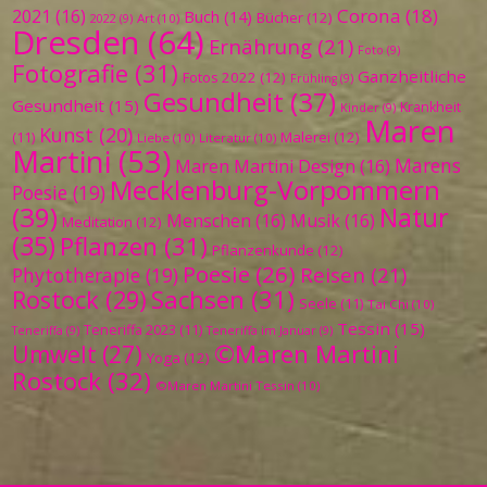
Corona
(18)
2021
(16)
Buch
(14)
Bücher
(12)
Art
(10)
2022
(9)
Dresden
(64)
Ernährung
(21)
Foto
(9)
Fotografie
(31)
Ganzheitliche
Fotos 2022
(12)
Frühling
(9)
Gesundheit
(37)
Gesundheit
(15)
Krankheit
Kinder
(9)
Maren
Kunst
(20)
Malerei
(12)
(11)
Liebe
(10)
Literatur
(10)
Martini
(53)
Marens
Maren Martini Design
(16)
Mecklenburg-Vorpommern
Poesie
(19)
(39)
Natur
Menschen
(16)
Musik
(16)
Meditation
(12)
(35)
Pflanzen
(31)
Pflanzenkunde
(12)
Poesie
(26)
Reisen
(21)
Phytotherapie
(19)
Sachsen
(31)
Rostock
(29)
Seele
(11)
Tai Chi
(10)
Tessin
(15)
Teneriffa 2023
(11)
Teneriffa
(9)
Teneriffa im Januar
(9)
©Maren Martini
Umwelt
(27)
Yoga
(12)
Rostock
(32)
©Maren Martini Tessin
(10)