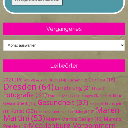
Vergangenes
Vergangenes
Leitwörter
Corona
(18)
2021
(16)
Buch
(14)
Bücher
(12)
Art
(10)
2022
(9)
Dresden
(64)
Ernährung
(21)
Foto
(9)
Fotografie
(31)
Ganzheitliche
Fotos 2022
(12)
Frühling
(9)
Gesundheit
(37)
Gesundheit
(15)
Krankheit
Kinder
(9)
Maren
Kunst
(20)
Malerei
(12)
(11)
Liebe
(10)
Literatur
(10)
Martini
(53)
Marens
Maren Martini Design
(16)
Mecklenburg-Vorpommern
Poesie
(19)