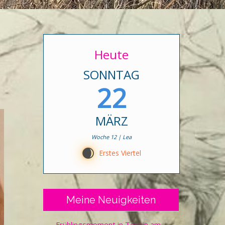
Heute
SONNTAG
22
MÄRZ
Woche 12 | Lea
D
Erstes Viertel
Meine Neuigkeiten
Frühlingsmoment in Tessin am