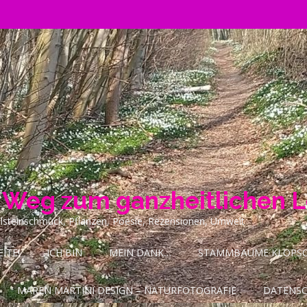
n Weg zum ganzheitlichen 
ilsteinschmuck, Pflanzen, Poesie, Rezensionen, Umwelt
ITE!
ICH BIN
MEIN DANK…
STAMMBÄUME KLOPSCH
MAREN MARTINI DESIGN – NATURFOTOGRAFIE
DATENS