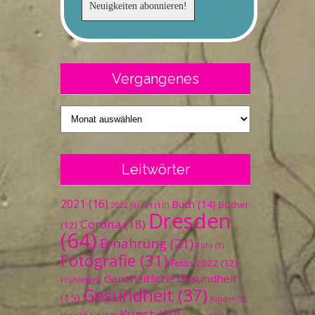
Vergangenes
Vergangenes
Leitwörter
2021
(16)
Buch
(14)
Bücher
Art
(10)
2022
(9)
Dresden
Corona
(18)
(12)
(64)
Ernährung
(21)
Foto
(9)
Fotografie
(31)
Fotos 2022
(12)
Ganzheitliche Gesundheit
Frühling
(9)
Gesundheit
(37)
(15)
Kinder
(9)
Kunst
(20)