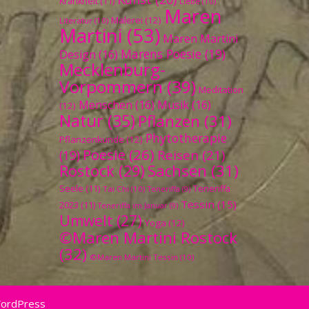
Krankheit
(11)
Liebe
(10)
Maren
Malerei
(12)
Literatur
(10)
Martini
(53)
Maren Martini
Marens Poesie
(19)
Design
(16)
Mecklenburg-
Vorpommern
(39)
Meditation
Menschen
(16)
Musik
(16)
(12)
Natur
(35)
Pflanzen
(31)
Phytotherapie
Pflanzenkunde
(12)
Poesie
(26)
Reisen
(21)
(19)
Sachsen
(31)
Rostock
(29)
Seele
(11)
Teneriffa
Tai Chi
(10)
Teneriffa
(9)
Tessin
(15)
2023
(11)
Teneriffa im Januar
(9)
Umwelt
(27)
Yoga
(12)
©Maren Martini Rostock
(32)
©Maren Martini Tessin
(10)
WordPress