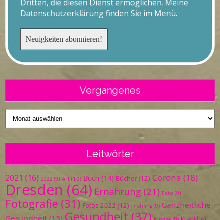
Dritten, die diesen Dienst ermöglichen. Meine
Datenschutzerklärung finden Sie im Menü.
Vergangenes
Vergangenes
Leitwörter
Corona
(18)
2021
(16)
Buch
(14)
Bücher
(12)
Art
(10)
2022
(9)
Dresden
(64)
Ernährung
(21)
Foto
(9)
Fotografie
(31)
Ganzheitliche
Fotos 2022
(12)
Frühling
(9)
Gesundheit
(37)
Gesundheit
(15)
Krankheit
Kinder
(9)