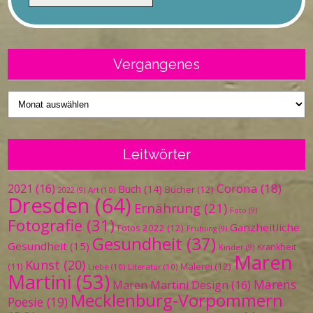
Vergangenes
Vergangenes
Leitwörter
Corona
(18)
2021
(16)
Buch
(14)
Bücher
(12)
Art
(10)
2022
(9)
Dresden
(64)
Ernährung
(21)
Foto
(9)
Fotografie
(31)
Ganzheitliche
Fotos 2022
(12)
Frühling
(9)
Gesundheit
(37)
Gesundheit
(15)
Krankheit
Kinder
(9)
Maren
Kunst
(20)
Malerei
(12)
(11)
Liebe
(10)
Literatur
(10)
Martini
(53)
Marens
Maren Martini Design
(16)
Mecklenburg-Vorpommern
Poesie
(19)