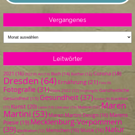
Vergangenes
Vergangenes
Leitwörter
Corona
(18)
2021
(16)
Buch
(14)
Bücher
(12)
Art
(10)
2022
(9)
Dresden
(64)
Ernährung
(21)
Foto
(9)
Fotografie
(31)
Ganzheitliche
Fotos 2022
(12)
Frühling
(9)
Gesundheit
(37)
Gesundheit
(15)
Krankheit
Kinder
(9)
Maren
Kunst
(20)
Malerei
(12)
(11)
Liebe
(10)
Literatur
(10)
Martini
(53)
Marens
Maren Martini Design
(16)
Mecklenburg-Vorpommern
Poesie
(19)
(39)
Natur
Menschen
(16)
Musik
(16)
Meditation
(12)