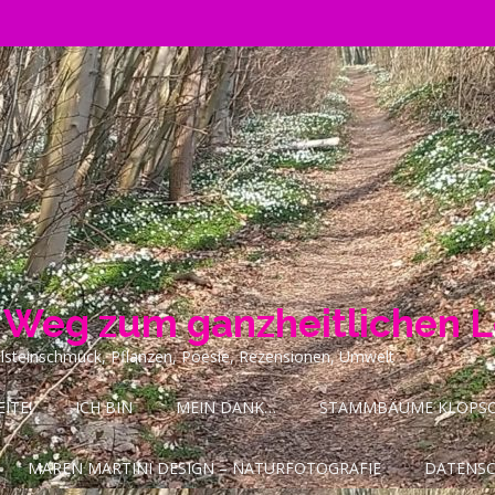
n Weg zum ganzheitlichen 
ilsteinschmuck, Pflanzen, Poesie, Rezensionen, Umwelt
ITE!
ICH BIN
MEIN DANK…
STAMMBÄUME KLOPSCH
MAREN MARTINI DESIGN – NATURFOTOGRAFIE
DATENS