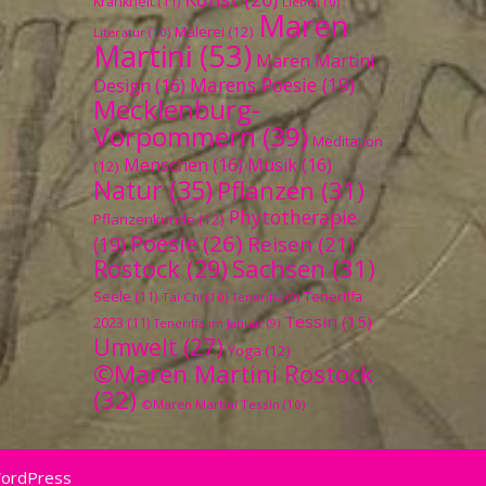
Krankheit
(11)
Liebe
(10)
Maren
Malerei
(12)
Literatur
(10)
Martini
(53)
Maren Martini
Marens Poesie
(19)
Design
(16)
Mecklenburg-
Vorpommern
(39)
Meditation
Menschen
(16)
Musik
(16)
(12)
Natur
(35)
Pflanzen
(31)
Phytotherapie
Pflanzenkunde
(12)
Poesie
(26)
Reisen
(21)
(19)
Sachsen
(31)
Rostock
(29)
Seele
(11)
Teneriffa
Tai Chi
(10)
Teneriffa
(9)
Tessin
(15)
2023
(11)
Teneriffa im Januar
(9)
Umwelt
(27)
Yoga
(12)
©Maren Martini Rostock
(32)
©Maren Martini Tessin
(10)
WordPress