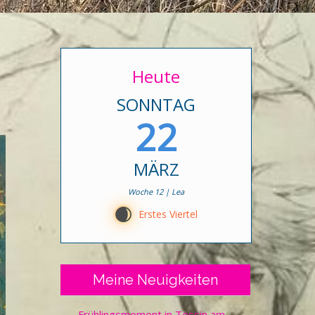
Heute
SONNTAG
22
MÄRZ
Woche 12 | Lea
D
Erstes Viertel
Meine Neuigkeiten
Frühlingsmoment in Tessin am