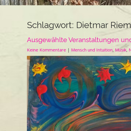
Schlagwort:
Dietmar Rie
Ausgewählte Veranstaltungen und
Keine Kommentare
|
Mensch und Intuition
,
Musik
,
N