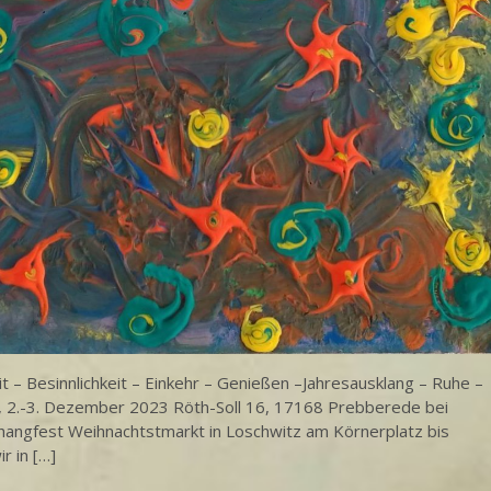
esinnlichkeit – Einkehr – Genießen –Jahresausklang – Ruhe –
2.-3. Dezember 2023 Röth-Soll 16, 17168 Prebberede bei
angfest Weihnachtstmarkt in Loschwitz am Körnerplatz bis
r in […]