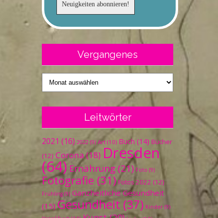
Vergangenes
Vergangenes
Leitwörter
2021
(16)
Buch
(14)
Bücher
Art
(10)
2022
(9)
Dresden
Corona
(18)
(12)
(64)
Ernährung
(21)
Foto
(9)
Fotografie
(31)
Fotos 2022
(12)
Ganzheitliche Gesundheit
Frühling
(9)
Gesundheit
(37)
(15)
Kinder
(9)
Kunst
(20)