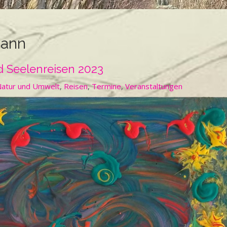
mann
 Seelenreisen 2023
atur und Umwelt
,
Reisen
,
Termine
,
Veranstaltungen