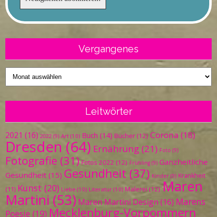
Vergangenes
Vergangenes
Leitwörter
Corona
(18)
2021
(16)
Buch
(14)
Bücher
(12)
Art
(10)
2022
(9)
Dresden
(64)
Ernährung
(21)
Foto
(9)
Fotografie
(31)
Ganzheitliche
Fotos 2022
(12)
Frühling
(9)
Gesundheit
(37)
Gesundheit
(15)
Krankheit
Kinder
(9)
Maren
Kunst
(20)
Malerei
(12)
(11)
Liebe
(10)
Literatur
(10)
Martini
(53)
Marens
Maren Martini Design
(16)
Mecklenburg-Vorpommern
Poesie
(19)