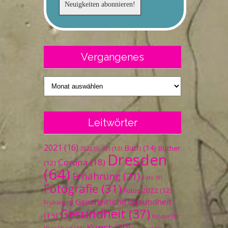
Vergangenes
Vergangenes
Leitwörter
2021
(16)
Buch
(14)
Bücher
Art
(10)
2022
(9)
Dresden
Corona
(18)
(12)
(64)
Ernährung
(21)
Foto
(9)
Fotografie
(31)
Fotos 2022
(12)
Ganzheitliche Gesundheit
Frühling
(9)
Gesundheit
(37)
(15)
Kinder
(9)
Kunst
(20)