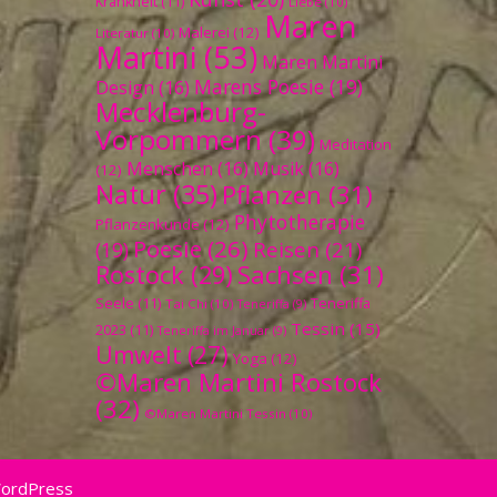
Krankheit
(11)
Liebe
(10)
Maren
Malerei
(12)
Literatur
(10)
Martini
(53)
Maren Martini
Marens Poesie
(19)
Design
(16)
Mecklenburg-
Vorpommern
(39)
Meditation
Menschen
(16)
Musik
(16)
(12)
Natur
(35)
Pflanzen
(31)
Phytotherapie
Pflanzenkunde
(12)
Poesie
(26)
Reisen
(21)
(19)
Sachsen
(31)
Rostock
(29)
Seele
(11)
Teneriffa
Tai Chi
(10)
Teneriffa
(9)
Tessin
(15)
2023
(11)
Teneriffa im Januar
(9)
Umwelt
(27)
Yoga
(12)
©Maren Martini Rostock
(32)
©Maren Martini Tessin
(10)
WordPress