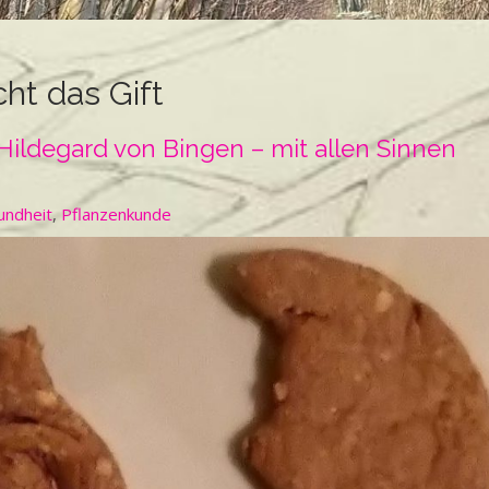
ht das Gift
ildegard von Bingen – mit allen Sinnen
undheit
,
Pflanzenkunde