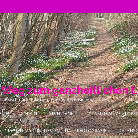
n Weg zum ganzheitlichen 
ilsteinschmuck, Pflanzen, Poesie, Rezensionen, Umwelt
ITE!
ICH BIN
MEIN DANK…
STAMMBÄUME KLOPSCH
MAREN MARTINI DESIGN – NATURFOTOGRAFIE
DATENS