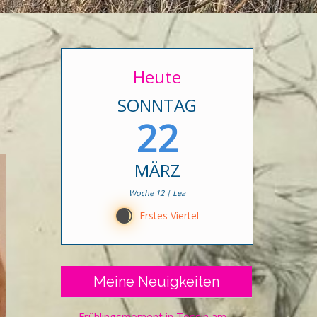
Heute
SONNTAG
22
MÄRZ
Woche 12 | Lea
C
Erstes Viertel
Meine Neuigkeiten
Frühlingsmoment in Tessin am