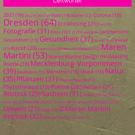
Leitwörter
Corona
(18)
2021
(16)
Buch
(14)
Bücher
(12)
Art
(10)
2022
(9)
Dresden
(64)
Ernährung
(21)
Foto
(9)
Fotografie
(31)
Ganzheitliche
Fotos 2022
(12)
Frühling
(9)
Gesundheit
(37)
Gesundheit
(15)
Krankheit
Kinder
(9)
Maren
Kunst
(20)
Malerei
(12)
(11)
Liebe
(10)
Literatur
(10)
Martini
(53)
Marens
Maren Martini Design
(16)
Mecklenburg-Vorpommern
Poesie
(19)
(39)
Natur
Menschen
(16)
Musik
(16)
Meditation
(12)
(35)
Pflanzen
(31)
Pflanzenkunde
(12)
Poesie
(26)
Reisen
(21)
Phytotherapie
(19)
Sachsen
(31)
Rostock
(29)
Seele
(11)
Tai Chi
(10)
Tessin
(15)
Teneriffa 2023
(11)
Teneriffa
(9)
Teneriffa im Januar
(9)
©Maren Martini
Umwelt
(27)
Yoga
(12)
Rostock
(32)
©Maren Martini Tessin
(10)