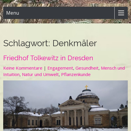
Menu
Schlagwort:
Denkmäler
Friedhof Tolkewitz in Dresden
Keine Kommentare
|
Engagement
,
Gesundheit
,
Mensch und
Intuition
,
Natur und Umwelt
,
Pflanzenkunde