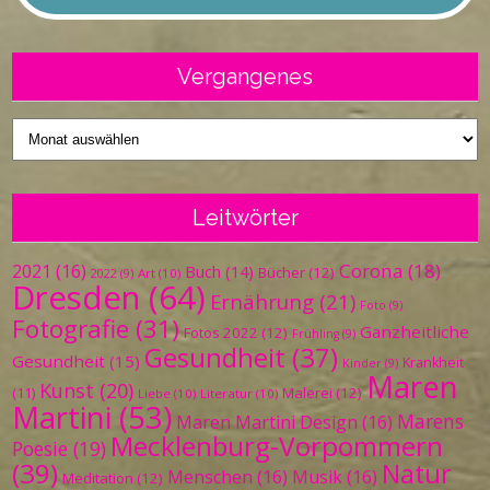
Vergangenes
Vergangenes
Leitwörter
Corona
(18)
2021
(16)
Buch
(14)
Bücher
(12)
Art
(10)
2022
(9)
Dresden
(64)
Ernährung
(21)
Foto
(9)
Fotografie
(31)
Ganzheitliche
Fotos 2022
(12)
Frühling
(9)
Gesundheit
(37)
Gesundheit
(15)
Krankheit
Kinder
(9)
Maren
Kunst
(20)
Malerei
(12)
(11)
Liebe
(10)
Literatur
(10)
Martini
(53)
Marens
Maren Martini Design
(16)
Mecklenburg-Vorpommern
Poesie
(19)
(39)
Natur
Menschen
(16)
Musik
(16)
Meditation
(12)