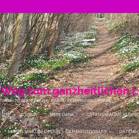
n Weg zum ganzheitlichen 
ilsteinschmuck, Pflanzen, Poesie, Rezensionen, Umwelt
ITE!
ICH BIN
MEIN DANK…
STAMMBÄUME KLOPSCH
MAREN MARTINI DESIGN – NATURFOTOGRAFIE
DATENS