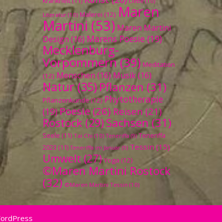
Krankheit
(11)
Liebe
(10)
Maren
Malerei
(12)
Literatur
(10)
Martini
(53)
Maren Martini
Marens Poesie
(19)
Design
(16)
Mecklenburg-
Vorpommern
(39)
Meditation
Menschen
(16)
Musik
(16)
(12)
Natur
(35)
Pflanzen
(31)
Phytotherapie
Pflanzenkunde
(12)
Poesie
(26)
Reisen
(21)
(19)
Sachsen
(31)
Rostock
(29)
Seele
(11)
Teneriffa
Tai Chi
(10)
Teneriffa
(9)
Tessin
(15)
2023
(11)
Teneriffa im Januar
(9)
Umwelt
(27)
Yoga
(12)
©Maren Martini Rostock
(32)
©Maren Martini Tessin
(10)
WordPress