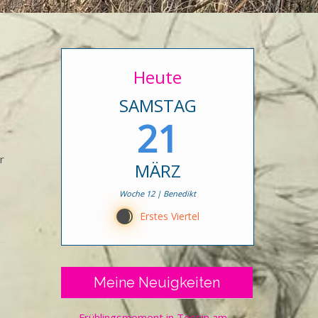
Heute
SAMSTAG
21
r
MÄRZ
Woche 12 | Benedikt
C
Erstes Viertel
Meine Neuigkeiten
Frühlingsmoment in Tessin am