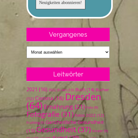
Vergangenes
Vergangenes
Leitwörter
2021
(16)
Buch
(14)
Bücher
Art
(10)
2022
(9)
Dresden
Corona
(18)
(12)
(64)
Ernährung
(21)
Foto
(9)
Fotografie
(31)
Fotos 2022
(12)
Ganzheitliche Gesundheit
Frühling
(9)
Gesundheit
(37)
(15)
Kinder
(9)
Kunst
(20)