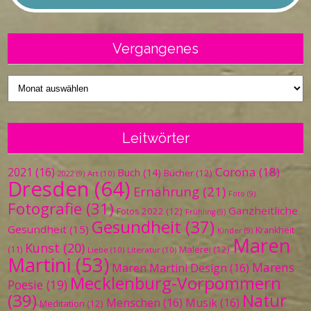
Vergangenes
Vergangenes
Leitwörter
Corona
(18)
2021
(16)
Buch
(14)
Bücher
(12)
Art
(10)
2022
(9)
Dresden
(64)
Ernährung
(21)
Foto
(9)
Fotografie
(31)
Ganzheitliche
Fotos 2022
(12)
Frühling
(9)
Gesundheit
(37)
Gesundheit
(15)
Krankheit
Kinder
(9)
Maren
Kunst
(20)
Malerei
(12)
(11)
Liebe
(10)
Literatur
(10)
Martini
(53)
Marens
Maren Martini Design
(16)
Mecklenburg-Vorpommern
Poesie
(19)
(39)
Natur
Menschen
(16)
Musik
(16)
Meditation
(12)